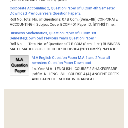
Corporate Accounting 2, Question Paper of B.Com 4th Semester,
Download Previous Years Question Paper 2
Roll No. Total No. of Questions: 07 B Com. (Sem.-4th) CORPORATE
ACCOUNTING-II Subject Code: BCOP-401 Paper ID: [B1140] Time...
Business Mathematics, Question Paper of B.Com 1st
Semester,Download Previous Years Question Paper 1
Roll No……. Total No. of Questions:07 B.COM (Sem.-1 st ) BUSINESS
MATHEMATICS SUBJECT CODE: BCOP-104 (2011 Batch) PAPER ID: ...
M.A English Question Paper M.A 1 and 2 Year all
semsters Question Paper Download
1st Year M.A - I ENGLISH - COURSE 2 SHAKESPEARE
.pdf M.A - I ENGLISH - COURSE 4 (A) ANCIENT GREEK
AND LATIN LITERATURE IN TRANSLAT...