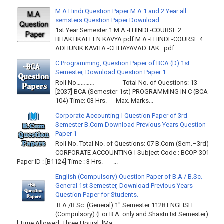
M.A Hindi Question Paper M.A 1 and 2 Year all
semsters Question Paper Download
1st Year Semester 1 M.A -I HINDI -COURSE 2
BHAKTIKALEEN KAVYA.pdf M.A -I HINDI -COURSE 4
ADHUNIK KAVITA -CHHAYAVAD TAK .pdf ...
C Programming, Question Paper of BCA (D) 1st
Semester, Download Question Paper 1
Roll No………… Total No. of Questions: 13
[2037] BCA (Semester-1st) PROGRAMMING IN C (BCA-
104) Time: 03 Hrs. Max. Marks...
Corporate Accounting-I Question Paper of 3rd
Semester B.Com Download Previous Years Question
Paper 1
Roll No. Total No. of Questions: 07 B.Com (Sem.–3rd)
CORPORATE ACCOUNTING-I Subject Code : BCOP-301
Paper ID : [B1124] Time : 3 Hrs. ...
English (Compulsory) Question Paper of B.A / B.Sc.
General 1st Semester, Download Previous Years
Question Paper for Students.
B.A./B.Sc. (General) 1" Semester 1128 ENGLISH
(Compulsory) (For B.A. only and Shastri Ist Semester)
[ Time Allowed: Three Hours] [Ma...