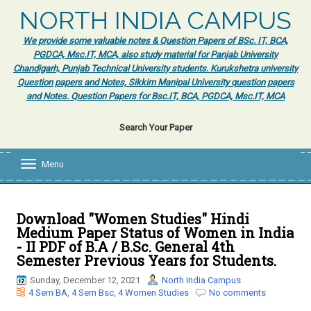
NORTH INDIA CAMPUS
We provide some valuable notes & Question Papers of BSc. IT, BCA,
PGDCA, Msc.IT, MCA, also study material for Panjab University
Chandigarh, Punjab Technical University students. Kurukshetra university
Question papers and Notes, Sikkim Manipal University question papers
and Notes. Question Papers for Bsc.IT, BCA, PGDCA, Msc.IT, MCA
Search Your Paper
Menu
T
o
g
g
l
Download "Women Studies" Hindi
e
Medium Paper Status of Women in India
n
- II PDF of B.A / B.Sc. General 4th
a
Semester Previous Years for Students.
v
i
Sunday, December 12, 2021
North India Campus
g
4 Sem BA
,
4 Sem Bsc
,
4 Women Studies
No comments
a