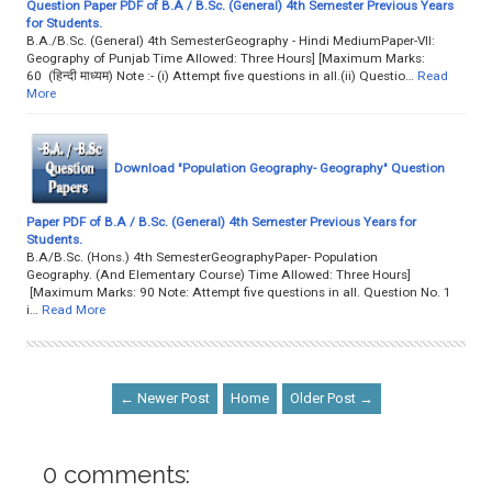
Question Paper PDF of B.A / B.Sc. (General) 4th Semester Previous Years
for Students.
B.A./B.Sc. (General) 4th SemesterGeography - Hindi MediumPaper-VII:
Geography of Punjab Time Allowed: Three Hours] [Maximum Marks:
60 (हिन्दी माध्यम) Note :- (i) Attempt five questions in all.(ii) Questio…
Read
More
Download "Population Geography- Geography" Question
Paper PDF of B.A / B.Sc. (General) 4th Semester Previous Years for
Students.
B.A/B.Sc. (Hons.) 4th SemesterGeographyPaper- Population
Geography. (And Elementary Course) Time Allowed: Three Hours]
[Maximum Marks: 90 Note: Attempt five questions in all. Question No. 1
i…
Read More
← Newer Post
Home
Older Post →
0 comments: