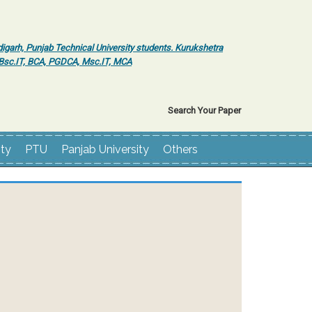
igarh, Punjab Technical University students. Kurukshetra
r Bsc.IT, BCA, PGDCA, Msc.IT, MCA
Search Your Paper
ity
PTU
Panjab University
Others