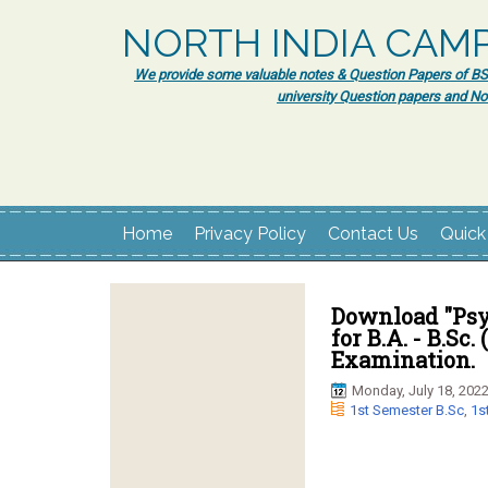
NORTH INDIA CAM
We provide some valuable notes & Question Papers of BSc.
university Question papers and No
Home
Privacy Policy
Contact Us
Quick
Download "Psy
for B.A. - B.Sc
Examination.
Monday, July 18, 202
1st Semester B.Sc
,
1s