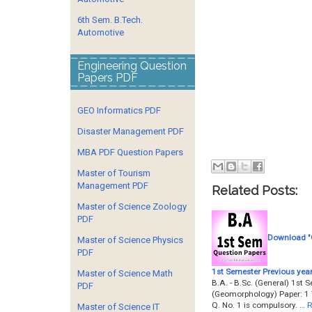
6th Sem. B.Tech.
Automotive
Engineering Question
Papers PDF
GEO Informatics PDF
Disaster Management PDF
MBA PDF Question Papers
Master of Tourism
Management PDF
Related Posts:
Master of Science Zoology
PDF
Download "G
Master of Science Physics
PDF
1st Semester Previous yea
Master of Science Math
B.A. - B.Sc. (General) 1st
PDF
(Geomorphology) Paper: 1 Ti
Q. No. 1 is compulsory. …
R
Master of Science IT