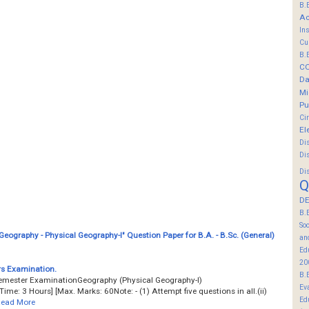
B.
Ac
In
Cu
B.
C
Da
Mi
Pu
Ci
El
Di
Di
Di
Q
DE
B.
So
eography - Physical Geography-I" Question Paper for B.A. - B.Sc. (General)
an
Ed
20
rs Examination.
B.
 Semester ExaminationGeography (Physical Geography-I)
Ev
me: 3 Hours] [Max. Marks: 60Note: - (1) Attempt five questions in all.(ii)
Ed
ead More