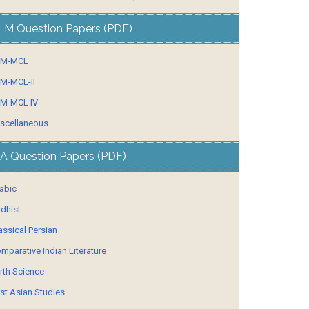
LM Question Papers (PDF)
LM-MCL
M-MCL-II
M-MCL IV
scellaneous
A Question Papers (PDF)
abic
dhist
assical Persian
mparative Indian Literature
rth Science
st Asian Studies