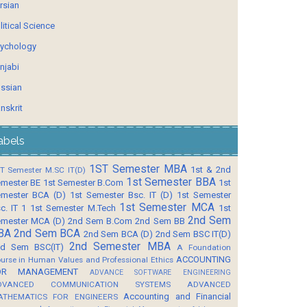
rsian
litical Science
ychology
njabi
ssian
nskrit
abels
1ST Semester MBA
1st & 2nd
T Semester M.SC IT(D)
1st Semester BBA
mester BE
1st Semester B.Com
1st
mester BCA (D)
1st Semester Bsc. IT (D)
1st Semester
1st Semester MCA
c. IT 1
1st Semester M.Tech
1st
2nd Sem
mester MCA (D)
2nd Sem B.Com
2nd Sem BB
BA
2nd Sem BCA
2nd Sem BCA (D)
2nd Sem BSC IT(D)
2nd Semester MBA
d Sem BSC(IT)
A Foundation
ACCOUNTING
urse in Human Values and Professional Ethics
OR MANAGEMENT
ADVANCE SOFTWARE ENGINEERING
DVANCED COMMUNICATION SYSTEMS
ADVANCED
Accounting and Financial
ATHEMATICS FOR ENGINEERS