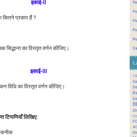
इकाई-II
Pe
Po
े कितने प्रकार हैं ?
Ps
Pu
Ru
्मक सिद्धान्त का विस्तृत वर्णन कीजिए।
Sa
L
इकाई-III
1S
Se
कन विधि का विस्तृत वर्णन कीजिए।
Se
Bs
Se
B
2n
प्त टिप्पणियाँ लिखिए:
Co
F
A
 तकनीक
M