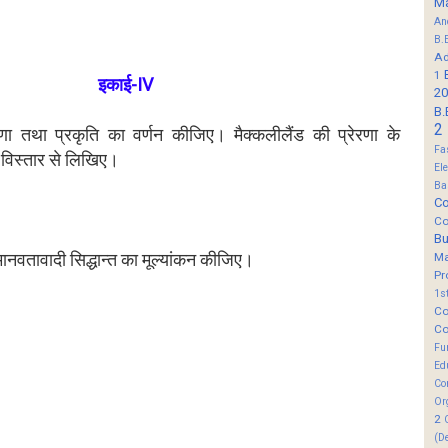
M
An
B.
Ad
1
इकाई-IV
20
B.
2
णा तथा प्रकृति का वर्णन कीजिए। मैक्कलीलैंड की प्रेरणा के
Fa
 विस्तार से लिखिए।
El
Ba
Co
Co
B
 मानवतावादी सिद्धान्त का मूल्यांकन कीजिए।
M
Pr
1s
Co
Co
Fu
Ed
Co
Or
2
(D