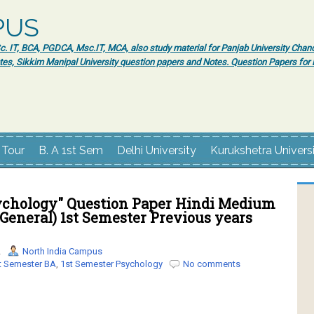
PUS
 IT, BCA, PGDCA, Msc.IT, MCA, also study material for Panjab University Chand
tes, Sikkim Manipal University question papers and Notes. Question Papers fo
 Tour
B. A 1st Sem
Delhi University
Kurukshetra Univers
chology" Question Paper Hindi Medium
. (General) 1st Semester Previous years
2
North India Campus
t Semester BA
,
1st Semester Psychology
No comments