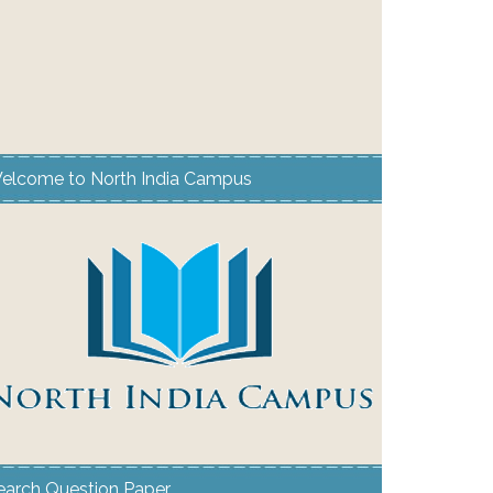
elcome to North India Campus
earch Question Paper