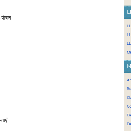
L
न-पोषण
L
LL
LL
Mi
M
Ar
Bu
Cl
Co
Ea
ताएँ
Ea