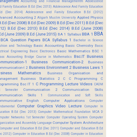
anagement
Accounting and Financial Managementm
Adolescence
d Family Education B.Ed (Dec 2013)
Adolescence And Family Education
Ed (Dec 2014)
Adolescence and Family Education B.Ed (2012)
vanced Accounting 2
Applied Physics
Aligarh Muslim University
B.Ed (Dec 2008)
B.Ed (Dec 2009)
B.Ed (Dec 2011)
B.Ed (Dec
12)
B.Ed (Dec 2013)
B.Ed (Dec 2014)
B.Ed (June 2008)
BBA
Ed (June 2009)
B.Ed (June 2015)
BBA 1
BA 1 Syllabus
BCA Question Papers
BCA Syllabus 1
Bachelor in Science
Basic Accounting
Basic Chemistry
shion and Technology
Basic
Basic Mathematics BSC 1
ectrical Engineering
Basic Electronics
Bsc.IT
Business
soc Accounting
Bridge Course in Mathematics
mmunication-1
Business Communication-2
Business
Business Environment 2
Business Laws 1
mmunication-I 2
usiness Mathematics
Business Organisation and
anagement
Business Statistics 2
C
C Programming
C
C Programming Lecture Videos
ogramming Bsc IT 1
CADM
Communication 2
Communication Skills
t Semester
mmunication Skills 1
Communication and Soft Skills
mmunicative English
Computer Applications
Computer
Computer Graphics Video Lecture
ndamental
Computer In
ucation B.Ed (Dec 2013)
Computer Mathematical Foundation MCA D
mputer Networks 1st Semester
Computer Operating System
Computer
Computer System Architecture
ganization and Assembly Language
Computer and Education B.Ed (Dec 2011)
Computer and Education B.Ed
ec 2012)
Computer in Education B.Ed (Dec 2008)
Computer in Education