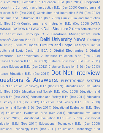
Corporate
Ed (Dec 2009)
Computer in Education B.Ed (Dec 2014)
counting
Curriculum and Instruction B.Ed (Dec 2009)
Curriculum and
struction B.Ed (Dec 2011)
Curriculum and Instruction B.Ed (Dec 2012)
rriculum and Instruction B.Ed (Dec 2013)
Curriculum and Instruction
DATA
Ed (Dec 2014)
Curriculuman and Instruction B.Ed (Dec 2008)
Data Structure 2
OMMUNICATION NETWORK
Data Structures 2
ta Structures Through C 2
Database Management with
Delhi University News
crosoft Access Bsc IT 1
Desktop
Digital Circuits and Logic Design 2
blishing Tools 2
Digital
Digital Electronics 2
Digital
rcuits and Logic Design 2 BCA D
ectronics Fundamentals 2
Distance Education B.Ed (Dec 2008)
stance Education B.Ed (Dec 2009)
Distance Education B.Ed (Dec 2011)
stance Education B.Ed (Dec 2012)
Distance Education B.Ed (Dec 2013)
Dot Net Interview
stance Education B.Ed (Dec 2014)
uestions & Answers.
ELECTRONICS SYSTEM
SIGN
Education Technology B.Ed (Dec 2009)
Education and Evaluation
Ed (Dec 2009)
Education and Society B.Ed (Dec 2008)
Education and
ciety B.Ed (Dec 2009)
Education and Society B.Ed (Dec 2011)
Education
d Society B.Ed (Dec 2012)
Education and Society B.Ed (Dec 2013)
ucation and Society B.Ed (Dec 2014)
Educational Evaluation B.Ed (Dec
08)
Educational Evaluation B.Ed (Dec 2011)
Educational Evaluation
Ed (Dec 2012)
Educational Evaluation B.Ed (Dec 2013)
Educational
aluation B.Ed (Dec 2014)
Educational Technology B.Ed (Dec 2008)
ucational Technology B.Ed (Dec 2011)
Educational Technology B.Ed