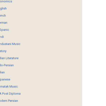
conomics
glish
ench
erman
Spanic
ndi
ndustani Music
story
dian Literature
do-Persian
alian
panese
rnatak Music
 Post Diploma
dern Persian