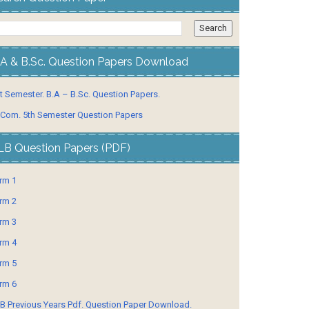
.A & B.Sc. Question Papers Download
t Semester. B.A – B.Sc. Question Papers.
 Com. 5th Semester Question Papers
LB Question Papers (PDF)
rm 1
rm 2
rm 3
rm 4
rm 5
rm 6
B Previous Years Pdf. Question Paper Download.