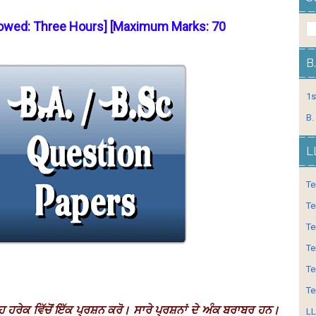
lowed: Three Hours] [Maximum Marks: 70
B
1s
B.
L
Te
Te
Te
Te
Te
Te
 ਹ ਹਰੇਕ ਵਿੱਚੋਂ ਇੱਕ ਪ੍ਰਸ਼ਨ ਕਰੋ। ਸਾਰੇ ਪ੍ਰਸ਼ਨਾਂ ਦੇ ਅੰਕ ਬਰਾਬਰ ਹਨ।
LL