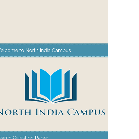
elcome to North India Campus
earch Question Paper