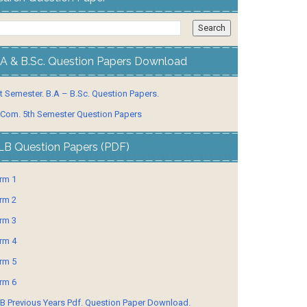
.A & B.Sc. Question Papers Download
t Semester. B.A – B.Sc. Question Papers.
 Com. 5th Semester Question Papers
LB Question Papers (PDF)
rm 1
rm 2
rm 3
rm 4
rm 5
rm 6
B Previous Years Pdf. Question Paper Download.