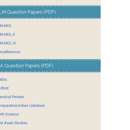
LM Question Papers (PDF)
LM-MCL
M-MCL-II
M-MCL IV
scellaneous
A Question Papers (PDF)
abic
dhist
assical Persian
mparative Indian Literature
rth Science
st Asian Studies