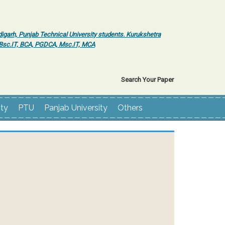
igarh, Punjab Technical University students. Kurukshetra
r Bsc.IT, BCA, PGDCA, Msc.IT, MCA
Search Your Paper
ity
PTU
Panjab University
Others