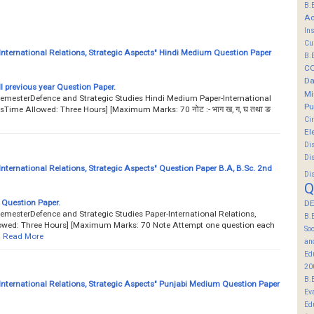
B.
Ac
In
Cu
nternational Relations, Strategic Aspects" Hindi Medium Question Paper
B.
C
Da
l previous year Question Paper.
Mi
SemesterDefence and Strategic Studies Hindi Medium Paper-International
Pu
tsTime Allowed: Three Hours] [Maximum Marks: 70 नोट :- भाग ख, ग, घ तथा ङ
Ci
El
Di
Di
nternational Relations, Strategic Aspects" Question Paper B.A, B.Sc. 2nd
Di
Q
r Question Paper.
DE
SemesterDefence and Strategic Studies Paper-International Relations,
B.
owed: Three Hours] [Maximum Marks: 70 Note Attempt one question each
So
…
Read More
an
Ed
20
B.
nternational Relations, Strategic Aspects" Punjabi Medium Question Paper
Ev
Ed