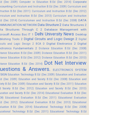
Corporate
Ed (Dec 2009)
Computer in Education B.Ed (Dec 2014)
counting
Curriculum and Instruction B.Ed (Dec 2009)
Curriculum and
struction B.Ed (Dec 2011)
Curriculum and Instruction B.Ed (Dec 2012)
rriculum and Instruction B.Ed (Dec 2013)
Curriculum and Instruction
DATA
Ed (Dec 2014)
Curriculuman and Instruction B.Ed (Dec 2008)
Data Structure 2
OMMUNICATION NETWORK
Data Structures 2
ta Structures Through C 2
Database Management with
Delhi University News
crosoft Access Bsc IT 1
Desktop
Digital Circuits and Logic Design 2
blishing Tools 2
Digital
Digital Electronics 2
Digital
rcuits and Logic Design 2 BCA D
ectronics Fundamentals 2
Distance Education B.Ed (Dec 2008)
stance Education B.Ed (Dec 2009)
Distance Education B.Ed (Dec 2011)
stance Education B.Ed (Dec 2012)
Distance Education B.Ed (Dec 2013)
Dot Net Interview
stance Education B.Ed (Dec 2014)
uestions & Answers.
ELECTRONICS SYSTEM
SIGN
Education Technology B.Ed (Dec 2009)
Education and Evaluation
Ed (Dec 2009)
Education and Society B.Ed (Dec 2008)
Education and
ciety B.Ed (Dec 2009)
Education and Society B.Ed (Dec 2011)
Education
d Society B.Ed (Dec 2012)
Education and Society B.Ed (Dec 2013)
ucation and Society B.Ed (Dec 2014)
Educational Evaluation B.Ed (Dec
08)
Educational Evaluation B.Ed (Dec 2011)
Educational Evaluation
Ed (Dec 2012)
Educational Evaluation B.Ed (Dec 2013)
Educational
aluation B.Ed (Dec 2014)
Educational Technology B.Ed (Dec 2008)
ucational Technology B.Ed (Dec 2011)
Educational Technology B.Ed