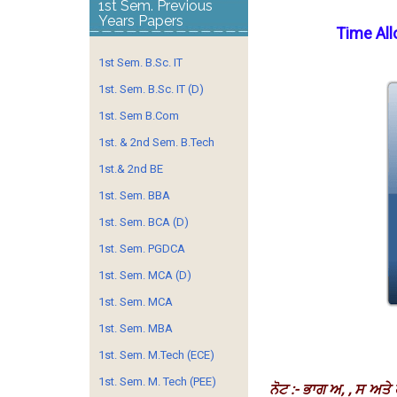
1st Sem. Previous
Years Papers
Time Al
1st Sem. B.Sc. IT
1st. Sem. B.Sc. IT (D)
1st. Sem B.Com
1st. & 2nd Sem. B.Tech
1st.& 2nd BE
1st. Sem. BBA
1st. Sem. BCA (D)
1st. Sem. PGDCA
1st. Sem. MCA (D)
1st. Sem. MCA
1st. Sem. MBA
1st. Sem. M.Tech (ECE)
1st. Sem. M. Tech (PEE)
ਨੋਟ :- ਭਾਗ ਅ, , ਸ ਅਤੇ