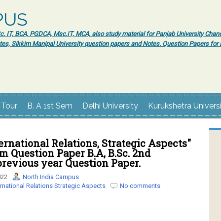
PUS
 IT, BCA, PGDCA, Msc.IT, MCA, also study material for Panjab University Chand
tes, Sikkim Manipal University question papers and Notes. Question Papers fo
 Tour
B. A 1st Sem
Delhi University
Kurukshetra Univers
rnational Relations, Strategic Aspects"
 Question Paper B.A, B.Sc. 2nd
previous year Question Paper.
022
North India Campus
ernational Relations Strategic Aspects
No comments