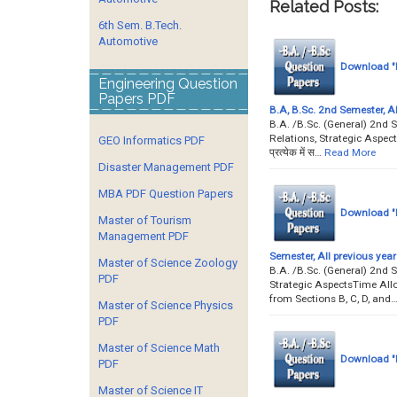
Related Posts:
6th Sem. B.Tech.
Automotive
Download "I
Engineering Question
Papers PDF
B.A, B.Sc. 2nd Semester, Al
B.A. /B.Sc. (General) 2nd 
Relations, Strategic Aspec
GEO Informatics PDF
प्रत्येक में स…
Read More
Disaster Management PDF
MBA PDF Question Papers
Download "I
Master of Tourism
Management PDF
Semester, All previous yea
Master of Science Zoology
B.A. /B.Sc. (General) 2nd 
PDF
Strategic AspectsTime All
from Sections B, C, D, and
Master of Science Physics
PDF
Master of Science Math
Download "I
PDF
Master of Science IT