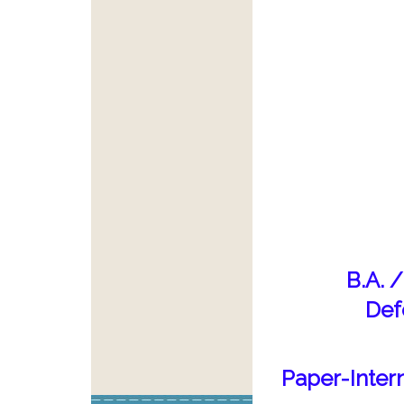
B.A. 
Def
Paper-Intern