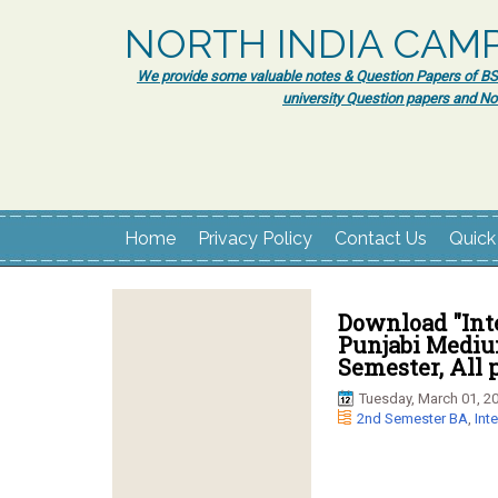
NORTH INDIA CAM
We provide some valuable notes & Question Papers of BSc.
university Question papers and No
Home
Privacy Policy
Contact Us
Quick
Download "Inte
Punjabi Medium
Semester, All 
Tuesday, March 01, 2
2nd Semester BA
,
Int