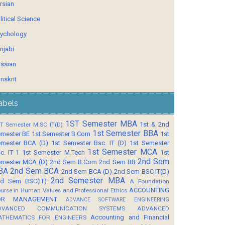
rsian
litical Science
ychology
njabi
ssian
nskrit
abels
1ST Semester MBA
1st & 2nd
T Semester M.SC IT(D)
1st Semester BBA
mester BE
1st Semester B.Com
1st
mester BCA (D)
1st Semester Bsc. IT (D)
1st Semester
1st Semester MCA
c. IT 1
1st Semester M.Tech
1st
2nd Sem
mester MCA (D)
2nd Sem B.Com
2nd Sem BB
BA
2nd Sem BCA
2nd Sem BCA (D)
2nd Sem BSC IT(D)
2nd Semester MBA
d Sem BSC(IT)
A Foundation
ACCOUNTING
urse in Human Values and Professional Ethics
OR MANAGEMENT
ADVANCE SOFTWARE ENGINEERING
DVANCED COMMUNICATION SYSTEMS
ADVANCED
Accounting and Financial
ATHEMATICS FOR ENGINEERS