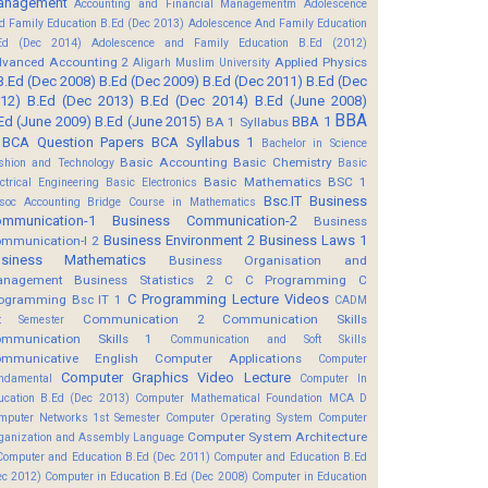
anagement
Accounting and Financial Managementm
Adolescence
d Family Education B.Ed (Dec 2013)
Adolescence And Family Education
Ed (Dec 2014)
Adolescence and Family Education B.Ed (2012)
vanced Accounting 2
Applied Physics
Aligarh Muslim University
B.Ed (Dec 2008)
B.Ed (Dec 2009)
B.Ed (Dec 2011)
B.Ed (Dec
12)
B.Ed (Dec 2013)
B.Ed (Dec 2014)
B.Ed (June 2008)
BBA
Ed (June 2009)
B.Ed (June 2015)
BBA 1
BA 1 Syllabus
BCA Question Papers
BCA Syllabus 1
Bachelor in Science
Basic Accounting
Basic Chemistry
shion and Technology
Basic
Basic Mathematics BSC 1
ectrical Engineering
Basic Electronics
Bsc.IT
Business
soc Accounting
Bridge Course in Mathematics
mmunication-1
Business Communication-2
Business
Business Environment 2
Business Laws 1
mmunication-I 2
usiness Mathematics
Business Organisation and
anagement
Business Statistics 2
C
C Programming
C
C Programming Lecture Videos
ogramming Bsc IT 1
CADM
Communication 2
Communication Skills
t Semester
mmunication Skills 1
Communication and Soft Skills
mmunicative English
Computer Applications
Computer
Computer Graphics Video Lecture
ndamental
Computer In
ucation B.Ed (Dec 2013)
Computer Mathematical Foundation MCA D
mputer Networks 1st Semester
Computer Operating System
Computer
Computer System Architecture
ganization and Assembly Language
Computer and Education B.Ed (Dec 2011)
Computer and Education B.Ed
ec 2012)
Computer in Education B.Ed (Dec 2008)
Computer in Education