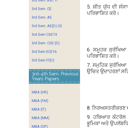
3rd Sem. Bsc. IT
5. ਸ਼ੀਤ ਯੁੱਧ ਦੀ ਸੰ
3rd Sem. CE
ਪਰਿਭਾਸ਼ਿਤ ਕਰੋ।
3rd Sem. AE
3rd Sem. AE(D) 20
3rd Sem CSE74
3rd Sem. CSE (D)
6. ਸਮੂਹਕ ਸੁਰੱਖਿਆ 
3rd Sem ECE16
ਪਰਿਭਾਸ਼ਿਤ ਕਰੋ।
3rd Sem IT(D)
7. ਸਮੁਹਿਕ ਸੁਰੱਖਿਆ 
ਉਚਿਤ ਉਦਾਹਰਣਾਂ ਸਹਿ
3rd-4th Sem. Previous
Years Papers
MBA (HR)
MBA (FM)
8. ਨਿਰਅਸਤਰੀਕਰਣ ਅਤ
MBA (IT)
9. ਹਥਿਆਰ ਕੰਟਰੋਲ 
MBA (MM)
ਭੂਮਿਕਾ ਅਤੇ ਉਪਲੱਬਧਿ
MBA (OP)