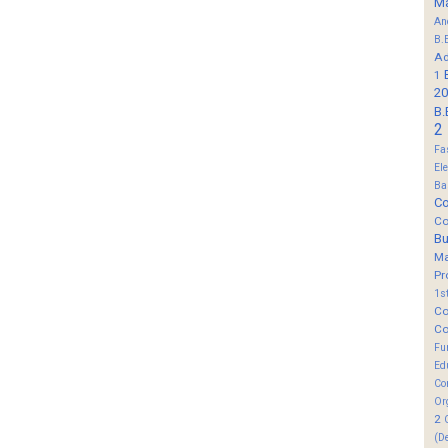
M
An
B.
Ad
1
20
B.
2
Fa
El
Ba
Co
Co
B
M
Pr
1s
Co
Co
Fu
Ed
Co
Or
2
(D