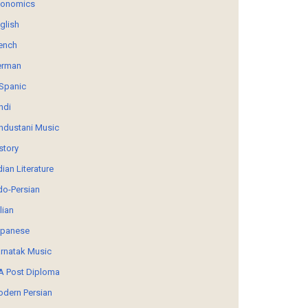
conomics
glish
ench
erman
Spanic
ndi
ndustani Music
story
dian Literature
do-Persian
alian
panese
rnatak Music
 Post Diploma
dern Persian