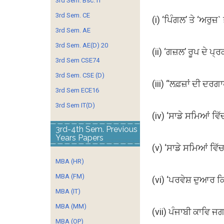
3rd Sem. Bsc. IT
3rd Sem. CE
(i) ‘ਪਿੰਗਲ’ ਤੇ ‘ਅਰੁਜ਼` 
3rd Sem. AE
3rd Sem. AE(D) 20
(ii) ‘ਗਜ਼ਲ’ ਰੂਪ ਦੇ ਪ੍
3rd Sem CSE74
3rd Sem. CSE (D)
(iii) “ਲਫ਼ਜ਼ਾਂ ਦੀ ਦਰ
3rd Sem ECE16
3rd Sem IT(D)
(iv) ‘ਸਾਡੇ ਸਮਿਆਂ ਵਿੱ
3rd-4th Sem. Previous
Years Papers
(v) ‘ਸਾਡੇ ਸਮਿਆਂ ਵਿੱ
MBA (HR)
MBA (FM)
(vi) ‘ਪਰਵੇਸ਼ ਦੁਆਰ 
MBA (IT)
MBA (MM)
(vii) ਪੰਜਾਬੀ ਕਾਵਿ ਜ
MBA (OP)