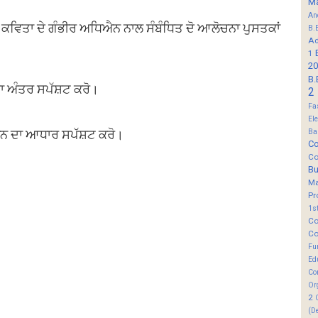
M
An
ੀ ਕਵਿਤਾ ਦੇ ਗੰਭੀਰ ਅਧਿਐਨ ਨਾਲ ਸੰਬੰਧਿਤ ਦੋ ਆਲੋਚਨਾ ਪੁਸਤਕਾਂ
B.
Ad
1
20
B.
 ਦਾ ਅੰਤਰ ਸਪੱਸ਼ਟ ਕਰੋ।
2
Fa
El
ਨ ਦਾ ਆਧਾਰ ਸਪੱਸ਼ਟ ਕਰੋ।
Ba
Co
Co
B
M
Pr
1s
Co
Co
Fu
Ed
Co
Or
2
(D