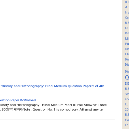
B.
Ac
In
Cu
B.
C
Da
Mi
Pu
Ci
El
Di
Di
Di
Q
DE
 "History and Historiography" Hindi Medium Question Paper-2 of 4th
B.
So
an
uestion Paper Download.
Ed
istory and Historiography - Hindi MediumPaper-IITime Allowed: Three
हिन्दी माध्यम)Note : Question No. 1 is compulsory. Attempt any ten
20
B.
Ev
Ed