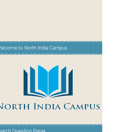
elcome to North India Campus
earch Question Paper