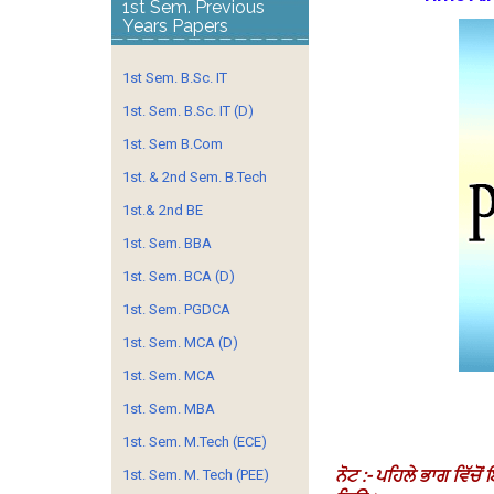
1st Sem. Previous
Years Papers
1st Sem. B.Sc. IT
1st. Sem. B.Sc. IT (D)
1st. Sem B.Com
1st. & 2nd Sem. B.Tech
1st.& 2nd BE
1st. Sem. BBA
1st. Sem. BCA (D)
1st. Sem. PGDCA
1st. Sem. MCA (D)
1st. Sem. MCA
1st. Sem. MBA
1st. Sem. M.Tech (ECE)
ਨੋਟ :- ਪਹਿਲੇ ਭਾਗ ਵਿੱਚੋਂ 
1st. Sem. M. Tech (PEE)