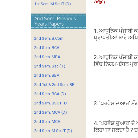
ਦਿਉ।
1st Sem. M.Sc. IT (D)
2nd Sem. Previous
Years Papers
1. ਆਧੁਨਿਕ ਪੰਜਾਬੀ ਕਵ
ਪ੍ਰਾਪਤੀਆਂ ਬਾਰੇ ਅਧਿ
2nd Sem. B.Com
2nd Sem. BCA
2. ਆਧੁਨਿਕ ਪੰਜਾਬੀ ਕਵ
2nd Sem. MBA
ਵਿੱਚ ਨਿਯਮ-ਬੰਧਨ ਪ੍ਰਤ
2nd Sem. Bsc (IT)
2nd Sem. BBA
2nd 1st & 2nd Sem. BE
2nd Sem. BCA (D)
3. ‘ਪਰਵੇਸ਼ ਦੁਆਰ’ ਸੰਗ
2nd Sem. BSC IT D
2nd Sem. MCA (D)
2nd Sem. MCA
4. ‘ਪਰਵੇਸ਼ ਦੁਆਰ’ ਦੇ
ਕਿਹਾ ਜਾ ਸਕਦਾ ਹੈ ? 
2nd Sem. M.Sc. IT (D)