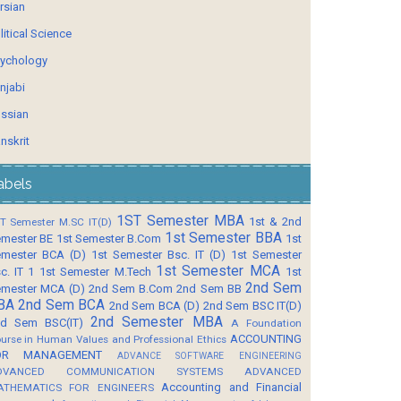
rsian
litical Science
ychology
njabi
ssian
nskrit
abels
1ST Semester MBA
1st & 2nd
T Semester M.SC IT(D)
1st Semester BBA
mester BE
1st Semester B.Com
1st
mester BCA (D)
1st Semester Bsc. IT (D)
1st Semester
1st Semester MCA
c. IT 1
1st Semester M.Tech
1st
2nd Sem
mester MCA (D)
2nd Sem B.Com
2nd Sem BB
BA
2nd Sem BCA
2nd Sem BCA (D)
2nd Sem BSC IT(D)
2nd Semester MBA
d Sem BSC(IT)
A Foundation
ACCOUNTING
urse in Human Values and Professional Ethics
OR MANAGEMENT
ADVANCE SOFTWARE ENGINEERING
DVANCED COMMUNICATION SYSTEMS
ADVANCED
Accounting and Financial
ATHEMATICS FOR ENGINEERS