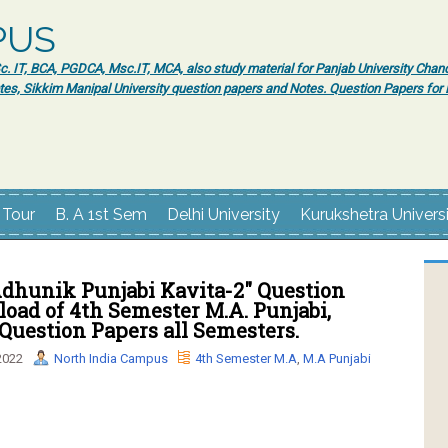
PUS
 IT, BCA, PGDCA, Msc.IT, MCA, also study material for Panjab University Chand
tes, Sikkim Manipal University question papers and Notes. Question Papers fo
 Tour
B. A 1st Sem
Delhi University
Kurukshetra Univers
Adhunik Punjabi Kavita-2" Question
oad of 4th Semester M.A. Punjabi,
Question Papers all Semesters.
2022
North India Campus
4th Semester M.A
,
M.A Punjabi