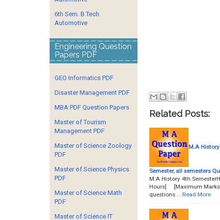
6th Sem. B.Tech.
Automotive
Engineering Question
Papers PDF
GEO Informatics PDF
Disaster Management PDF
MBA PDF Question Papers
Related Posts:
Master of Tourism
Management PDF
Master of Science Zoology
M.A History
PDF
Master of Science Physics
Semester, all semesters Q
PDF
M.A History 4th SemesterH
Hours] [Maximum Marks: 80(
Master of Science Math
questions …
Read More
PDF
Master of Science IT