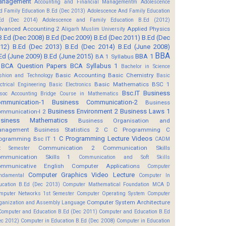
anagement
Accounting and Financial Managementm
Adolescence
d Family Education B.Ed (Dec 2013)
Adolescence And Family Education
Ed (Dec 2014)
Adolescence and Family Education B.Ed (2012)
vanced Accounting 2
Applied Physics
Aligarh Muslim University
B.Ed (Dec 2008)
B.Ed (Dec 2009)
B.Ed (Dec 2011)
B.Ed (Dec
12)
B.Ed (Dec 2013)
B.Ed (Dec 2014)
B.Ed (June 2008)
BBA
Ed (June 2009)
B.Ed (June 2015)
BBA 1
BA 1 Syllabus
BCA Question Papers
BCA Syllabus 1
Bachelor in Science
Basic Accounting
Basic Chemistry
shion and Technology
Basic
Basic Mathematics BSC 1
ectrical Engineering
Basic Electronics
Bsc.IT
Business
soc Accounting
Bridge Course in Mathematics
mmunication-1
Business Communication-2
Business
Business Environment 2
Business Laws 1
mmunication-I 2
usiness Mathematics
Business Organisation and
anagement
Business Statistics 2
C
C Programming
C
C Programming Lecture Videos
ogramming Bsc IT 1
CADM
Communication 2
Communication Skills
t Semester
mmunication Skills 1
Communication and Soft Skills
mmunicative English
Computer Applications
Computer
Computer Graphics Video Lecture
ndamental
Computer In
ucation B.Ed (Dec 2013)
Computer Mathematical Foundation MCA D
mputer Networks 1st Semester
Computer Operating System
Computer
Computer System Architecture
ganization and Assembly Language
Computer and Education B.Ed (Dec 2011)
Computer and Education B.Ed
ec 2012)
Computer in Education B.Ed (Dec 2008)
Computer in Education