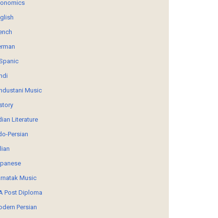
conomics
glish
ench
erman
Spanic
ndi
ndustani Music
story
dian Literature
do-Persian
alian
panese
rnatak Music
 Post Diploma
dern Persian