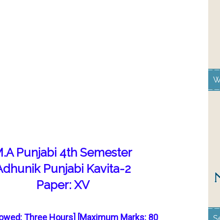
W
.A Punjabi 4th Semester
Adhunik Punjabi Kavita-2
Paper: XV
lowed: Three Hours] [Maximum Marks: 80
S