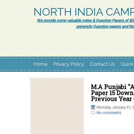
NORTH INDIA CAM
We provide some valuable notes & Question Papers of BSc.
university Question papers and No
Home
Privacy Policy
Contact Us
Quick
M.A Punjabi "
Paper 15 Downl
Previous Year 
Monday, January 31, 
No comments