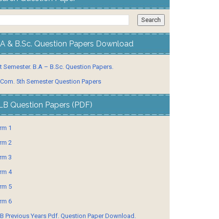
.A & B.Sc. Question Papers Download
t Semester. B.A – B.Sc. Question Papers.
 Com. 5th Semester Question Papers
LB Question Papers (PDF)
rm 1
rm 2
rm 3
rm 4
rm 5
rm 6
B Previous Years Pdf. Question Paper Download.