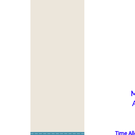
M
Time Al