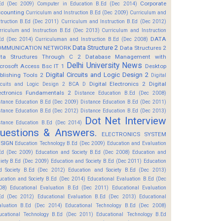
Corporate
Ed (Dec 2009)
Computer in Education B.Ed (Dec 2014)
counting
Curriculum and Instruction B.Ed (Dec 2009)
Curriculum and
struction B.Ed (Dec 2011)
Curriculum and Instruction B.Ed (Dec 2012)
rriculum and Instruction B.Ed (Dec 2013)
Curriculum and Instruction
DATA
Ed (Dec 2014)
Curriculuman and Instruction B.Ed (Dec 2008)
Data Structure 2
OMMUNICATION NETWORK
Data Structures 2
ta Structures Through C 2
Database Management with
Delhi University News
crosoft Access Bsc IT 1
Desktop
Digital Circuits and Logic Design 2
blishing Tools 2
Digital
Digital Electronics 2
Digital
rcuits and Logic Design 2 BCA D
ectronics Fundamentals 2
Distance Education B.Ed (Dec 2008)
stance Education B.Ed (Dec 2009)
Distance Education B.Ed (Dec 2011)
stance Education B.Ed (Dec 2012)
Distance Education B.Ed (Dec 2013)
Dot Net Interview
stance Education B.Ed (Dec 2014)
uestions & Answers.
ELECTRONICS SYSTEM
SIGN
Education Technology B.Ed (Dec 2009)
Education and Evaluation
Ed (Dec 2009)
Education and Society B.Ed (Dec 2008)
Education and
ciety B.Ed (Dec 2009)
Education and Society B.Ed (Dec 2011)
Education
d Society B.Ed (Dec 2012)
Education and Society B.Ed (Dec 2013)
ucation and Society B.Ed (Dec 2014)
Educational Evaluation B.Ed (Dec
08)
Educational Evaluation B.Ed (Dec 2011)
Educational Evaluation
Ed (Dec 2012)
Educational Evaluation B.Ed (Dec 2013)
Educational
aluation B.Ed (Dec 2014)
Educational Technology B.Ed (Dec 2008)
ucational Technology B.Ed (Dec 2011)
Educational Technology B.Ed