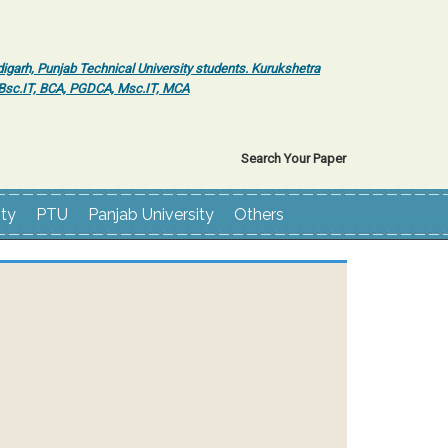
igarh, Punjab Technical University students. Kurukshetra
r Bsc.IT, BCA, PGDCA, Msc.IT, MCA
Search Your Paper
ity
PTU
Panjab University
Others