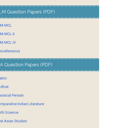
LM Question Papers (PDF)
LM-MCL
M-MCL-II
M-MCL IV
scellaneous
A Question Papers (PDF)
abic
dhist
assical Persian
mparative Indian Literature
rth Science
st Asian Studies