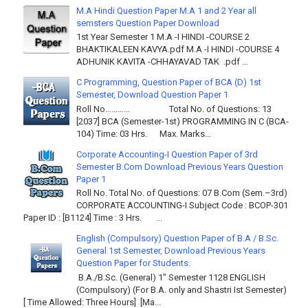
M.A Hindi Question Paper M.A 1 and 2 Year all
semsters Question Paper Download
1st Year Semester 1 M.A -I HINDI -COURSE 2
BHAKTIKALEEN KAVYA.pdf M.A -I HINDI -COURSE 4
ADHUNIK KAVITA -CHHAYAVAD TAK .pdf ...
C Programming, Question Paper of BCA (D) 1st
Semester, Download Question Paper 1
Roll No………… Total No. of Questions: 13
[2037] BCA (Semester-1st) PROGRAMMING IN C (BCA-
104) Time: 03 Hrs. Max. Marks...
Corporate Accounting-I Question Paper of 3rd
Semester B.Com Download Previous Years Question
Paper 1
Roll No. Total No. of Questions: 07 B.Com (Sem.–3rd)
CORPORATE ACCOUNTING-I Subject Code : BCOP-301
Paper ID : [B1124] Time : 3 Hrs. ...
English (Compulsory) Question Paper of B.A / B.Sc.
General 1st Semester, Download Previous Years
Question Paper for Students.
B.A./B.Sc. (General) 1" Semester 1128 ENGLISH
(Compulsory) (For B.A. only and Shastri Ist Semester)
[ Time Allowed: Three Hours] [Ma...