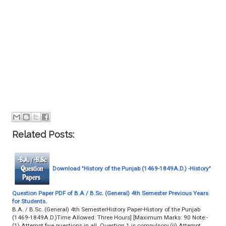
Related Posts:
Download "History of the Punjab (1469-1849A.D.) -History"
Question Paper PDF of B.A / B.Sc. (General) 4th Semester Previous Years
for Students.
B.A. / B.Sc. (General) 4th SemesterHistory Paper-History of the Punjab
(1469-1849A.D.)Time Allowed: Three Hours] [Maximum Marks: 90 Note:-
(1) Attempt five questions in all. Question 1 is compulsory.(ii) Attempt