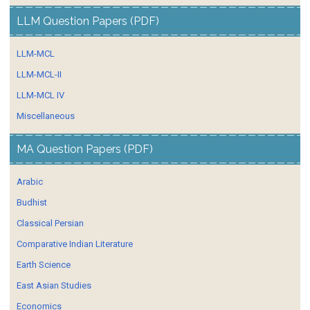
LLM Question Papers (PDF)
LLM-MCL
LLM-MCL-II
LLM-MCL IV
Miscellaneous
MA Question Papers (PDF)
Arabic
Budhist
Classical Persian
Comparative Indian Literature
Earth Science
East Asian Studies
Economics