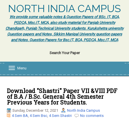
NORTH INDIA CAMPUS
We provide some valuable notes & Question Papers of BSc. IT, BCA,
PGDCA, Msc.IT, MCA, also study material for Panjab University
Chandigarh, Punjab Technical University students. Kurukshetra university
Question papers and Notes, Sikkim Manipal University question papers
and Notes. Question Papers for Bsc.IT, BCA, PGDCA, Msc.IT, MCA
Search Your Paper
Menu
T
o
g
g
l
Download "Shastri" Paper VII &VIII PDF
e
of B.A / B.Sc. General 4th Semester
n
Previous Years for Students.
a
v
Sunday, December 12, 2021
North India Campus
i
4 Sem BA
,
4 Sem Bsc
,
4 Sem Shastri
No comments
g
a