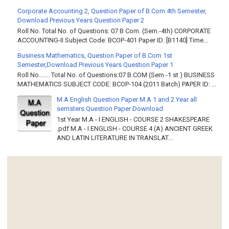
Corporate Accounting 2, Question Paper of B.Com 4th Semester,
Download Previous Years Question Paper 2
Roll No. Total No. of Questions: 07 B Com. (Sem.-4th) CORPORATE
ACCOUNTING-II Subject Code: BCOP-401 Paper ID: [B1140] Time...
Business Mathematics, Question Paper of B.Com 1st
Semester,Download Previous Years Question Paper 1
Roll No……. Total No. of Questions:07 B.COM (Sem.-1 st ) BUSINESS
MATHEMATICS SUBJECT CODE: BCOP-104 (2011 Batch) PAPER ID: ...
M.A English Question Paper M.A 1 and 2 Year all
semsters Question Paper Download
1st Year M.A - I ENGLISH - COURSE 2 SHAKESPEARE
.pdf M.A - I ENGLISH - COURSE 4 (A) ANCIENT GREEK
AND LATIN LITERATURE IN TRANSLAT...