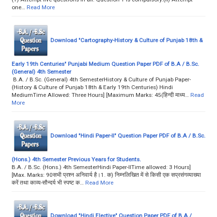
one…
Read More
Download "Cartography-History & Culture of Punjab 18th &
Early 19th Centuries" Punjabi Medium Question Paper PDF of B.A / B.Sc.
(General) 4th Semester
B.A. / B.Sc. (General) 4th SemesterHistory & Culture of Punjab Paper-
(History & Culture of Punjab 18th & Early 19th Centuries) Hindi
MediumTime Allowed: Three Hours] [Maximum Marks: 45(हिन्दी माध्य…
Read
More
Download "Hindi Paper-II" Question Paper PDF of B.A / B.Sc.
(Hons.) 4th Semester Previous Years for Students.
B.A. / B.Sc. (Hons.) 4th SemesterHindi Paper-IITime allowed: 3 Hours]
[Max. Marks: 90सभी प्रश्न अनिवार्य है।1. क) निम्नलिखित में से किसी एक सप्रसंगव्याख्या
करें तथा काव्य-सौन्दर्य भी स्पष्ट क…
Read More
Download "Hindi Elective" Question Paper PDF of B.A /