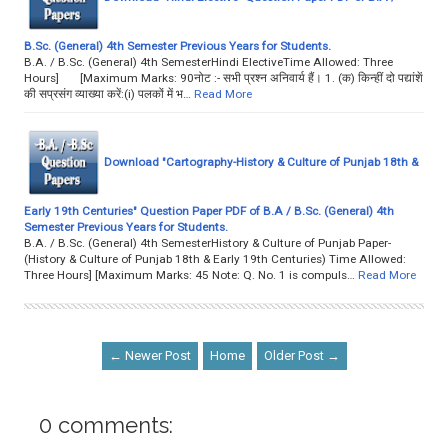
B.Sc. (General) 4th Semester Previous Years for Students.
B.A. / B.Sc. (General) 4th SemesterHindi ElectiveTime Allowed: Three
Hours] [Maximum Marks: 90नोट :- सभी प्रश्न अनिवार्य हैं। 1. (क) किन्हीं दो पद्यांशें
की सप्रसंग व्याख्या करें:(i) पलकों में भ…
Read More
Download "Cartography-History & Culture of Punjab 18th &
Early 19th Centuries" Question Paper PDF of B.A / B.Sc. (General) 4th
Semester Previous Years for Students.
B.A. / B.Sc. (General) 4th SemesterHistory & Culture of Punjab Paper-
(History & Culture of Punjab 18th & Early 19th Centuries) Time Allowed:
Three Hours] [Maximum Marks: 45 Note: Q. No. 1 is compuls…
Read More
← Newer Post
Home
Older Post →
0 comments: