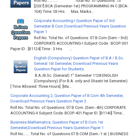
Roll No………… Total No. of Questions: 13
[2037] BCA (Semester-1st) PROGRAMMING IN C (BCA-
104) Time: 03 Hrs. Max. Marks...
Corporate Accounting-I Question Paper of 3rd
Semester B.Com Download Previous Years Question
Paper 1
Roll No. Total No. of Questions: 07 B.Com (Sem.–3rd)
CORPORATE ACCOUNTING-I Subject Code : BCOP-301
Paper ID : [B1124] Time : 3 Hrs. ...
English (Compulsory) Question Paper of B.A / B.Sc.
General 1st Semester, Download Previous Years
Question Paper for Students.
B.A./B.Sc. (General) 1" Semester 1128 ENGLISH
(Compulsory) (For B.A. only and Shastri Ist Semester)
[ Time Allowed: Three Hours] [Ma...
Corporate Accounting 2, Question Paper of B.Com 4th Semester,
Download Previous Years Question Paper 2
Roll No. Total No. of Questions: 07 B Com. (Sem.-4th) CORPORATE
ACCOUNTING-II Subject Code: BCOP-401 Paper ID: [B1140] Time...
Business Mathematics, Question Paper of B.Com 1st
Semester,Download Previous Years Question Paper 1
Roll No……. Total No. of Questions:07 B.COM (Sem.-1 st ) BUSINESS