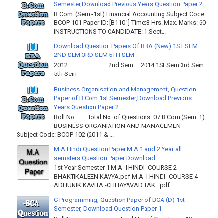
Semester,Download Previous Years Question Paper 2
B.Com. (Sem.-1st) Financial Accounting Subject Code:
BCOP-101 Paper ID: [B1101] Time:3 Hrs. Max. Marks: 60
INSTRUCTIONS TO CANDIDATE: 1.Sect...
Download Question Papers Of BBA (New) 1ST SEM
2ND SEM 3RD SEM 5TH SEM
2012 2nd Sem 2014 1St Sem 3rd Sem
5th Sem
Business Organisation and Management, Question
Paper of B.Com 1st Semester,Download Previous
Years Question Paper 2
Roll No…….. Total No. of Questions: 07 B.Com (Sem. 1)
BUSINESS ORGANIATION AND MANAGEMENT
Subject Code: BCOP-102 (2011 & ...
M.A Hindi Question Paper M.A 1 and 2 Year all
semsters Question Paper Download
1st Year Semester 1 M.A -I HINDI -COURSE 2
BHAKTIKALEEN KAVYA.pdf M.A -I HINDI -COURSE 4
ADHUNIK KAVITA -CHHAYAVAD TAK .pdf ...
C Programming, Question Paper of BCA (D) 1st
Semester, Download Question Paper 1