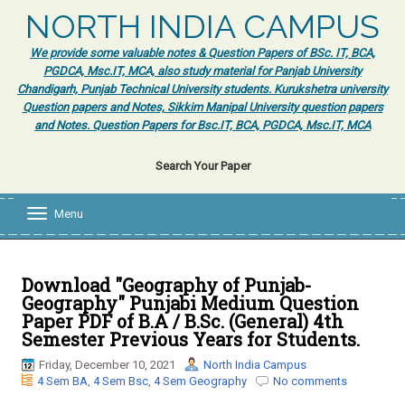
NORTH INDIA CAMPUS
We provide some valuable notes & Question Papers of BSc. IT, BCA,
PGDCA, Msc.IT, MCA, also study material for Panjab University
Chandigarh, Punjab Technical University students. Kurukshetra university
Question papers and Notes, Sikkim Manipal University question papers
and Notes. Question Papers for Bsc.IT, BCA, PGDCA, Msc.IT, MCA
Search Your Paper
Menu
T
o
g
g
l
Download "Geography of Punjab-
e
Geography" Punjabi Medium Question
n
Paper PDF of B.A / B.Sc. (General) 4th
a
Semester Previous Years for Students.
v
i
Friday, December 10, 2021
North India Campus
g
4 Sem BA
,
4 Sem Bsc
,
4 Sem Geography
No comments
a