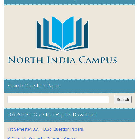
Search Question Paper
B.A & B.Sc. Question Papers Download
1st Semester. B.A – B.Sc. Question Papers.
B. Com. 5th Semester Question Papers