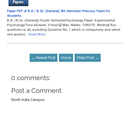
Paper PDF of B.A / B.Sc. (General) 4th Semester Previous Years for
Students.
B.A. /B.Sc. (General) Fourth SemesterPsychology Paper: Experimental
PsychologyTime allowed: 3 Hours][ Max. Marks: 70NOTE: Attempt five
questions in all, including Question No. 1 which is compulsory and select
one questio…
Read More
← Newer Post
Home
Older Post →
0 comments:
Post a Comment
North India Campus